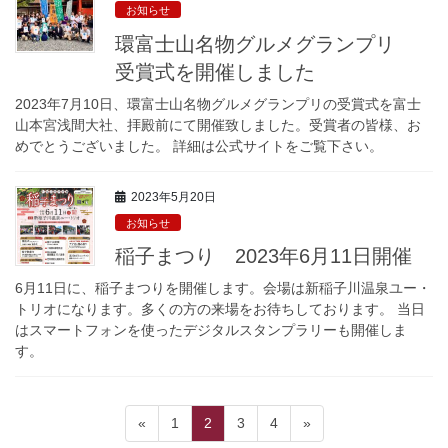
お知らせ
環富士山名物グルメグランプリ
受賞式を開催しました
2023年7月10日、環富士山名物グルメグランプリの受賞式を富士
山本宮浅間大社、拝殿前にて開催致しました。受賞者の皆様、お
めでとうございました。 詳細は公式サイトをご覧下さい。
2023年5月20日
お知らせ
稲子まつり 2023年6月11日開催
6月11日に、稲子まつりを開催します。会場は新稲子川温泉ユー・
トリオになります。多くの方の来場をお待ちしております。 当日
はスマートフォンを使ったデジタルスタンプラリーも開催しま
す。
投
固
固
固
固
«
1
2
3
4
»
定
定
定
定