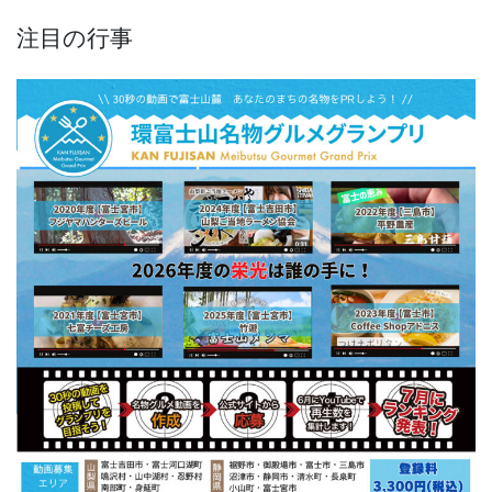
稿
ペ
ペ
ペ
ペ
の
注目の行事
ー
ー
ー
ー
ペ
ジ
ジ
ジ
ジ
ー
ジ
送
り