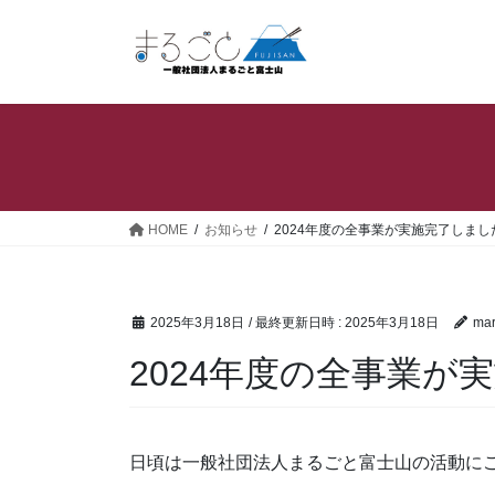
コ
ナ
ン
ビ
テ
ゲ
ン
ー
ツ
シ
へ
ョ
ス
ン
キ
に
ッ
移
HOME
お知らせ
2024年度の全事業が実施完了しまし
プ
動
2025年3月18日
/ 最終更新日時 :
2025年3月18日
mar
2024年度の全事業が
日頃は一般社団法人まるごと富士山の活動に